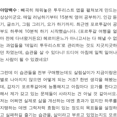
야망백수
:
빼곡히 채워놓은 투두리스트 앱을 펼쳐보게 만드
상상이군요. 매일 러닝하기부터 15분씩 영어 공부하기. 인강 듣
기, 글쓰기, 그림 그리기, 요가 하기까지. 최근엔 포르투갈어 공
부도 하루에 10분씩 하기 시작했습니다. (포르투갈 여행을 얼
마 전에 다녀왔거든요) 헤르미온느가 아니고서는 다 해낼 수 없
는 과업들을 ‘데일리 투두리스트’로 관리하는 것도 지긋지긋하
던 차였는데, 습관을 살 수 있다니! 드디어 아침에 일찍 일어나
는 사람이 될 수 있겠네요!
그런데 이 습관들을 전부 구매했는데도 살림살이가 지금이랑은
별로 나아지지 않으면 어떻게 되는 거죠? 한번 생각을 해봤는
데, 갑자기 포르투갈어에 능통해지고 아침마다 요가를 한다고
해서 제가 갖고 있는 문제들이 사라지는 건 아닐 것 같아서요.
저는 어쩌면 실제로 삶을 개선하는 데엔 효과가 없지만 하루를
지탱하는 데엔 그럭저럭 효험이 있는 정도의 목표들을 설정하
고 실패하길 즐기는 습관을, 삶이라고 부르고 있었는지도 모르