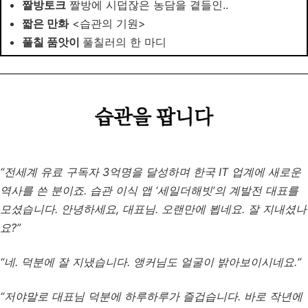
짤방토크
짤방에 시덥잖은 농담을 곁들인..
짧은 만화
<습관의 기원>
풀칠 품앗이
풀칠러의 한 마디
“전세계 유료 구독자 3억명을 달성하며 한국 IT 업계에 새로운
역사를 쓴 분이죠. 습관 이식 앱 ‘세일더해빗’의 계발전 대표를
모셨습니다. 안녕하세요, 대표님. 오랜만에 뵙네요. 잘 지내셨나
요?”
“네. 덕분에 잘 지냈습니다. 앵커님도 얼굴이 밝아보이시네요.”
“저야말로 대표님 덕분에 하루하루가 즐겁습니다. 바로 작년에