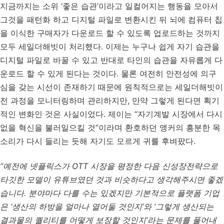
지금까지는 소위 ‘좋은 습관’이라고 일컬어지는 행동을 모아서
그것을 패턴화 하고 디지털 파일로 변환시킨 뒤 뇌에 컴퓨터 칩
을 이식한 구매자가 다운로드 할 수 있도록 업로드하는 것까지
모두 세일더해빗이 처리했다. 이제는 누구나 쉽게 자기 습관을
디지털 파일로 바꿀 수 있고 반대로 타인의 습관을 자유롭게 다
운로드 할 수 있게 된다는 것이다. 물론 여전히 안전성에 의구
심을 갖는 시선이 존재하기 때문에 원칙적으로는 세일더해빗이
전 과정을 모니터링하며 관리하지만, 만약 그렇게 된다면 획기
적인 변화인 것은 사실이었다. 제이는 “자기계발 시장에서 다시
없을 혁신을 불러일으킬 것”이라며 환호하던 앵커의 흥분한 목
소리가 다시 들리는 듯해 자기도 모르게 귀를 후벼팠다.
“예전에 넷플릭스가 OTT 시장을 평정한 다음 신성장전략으로
타깃한 모델이 유튜브였던 것과 비슷하다고 생각해주시면 좋겠
습니다. 분야마다 다를 수는 있겠지만 기본적으로 플랫폼 기업
은 ‘생산의 하방을 얼마나 열어둘 것인지’와 ‘그렇게 생산되는
결과물의 퀄리티를 어떻게 보장할 것인지’라는 문제를 풀어내