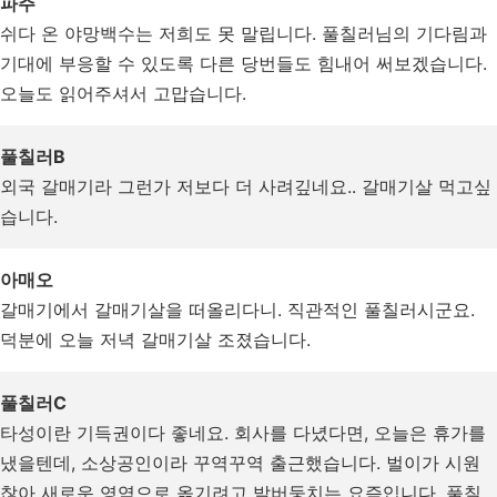
파주
쉬다 온 야망백수는 저희도 못 말립니다. 풀칠러님의 기다림과
기대에 부응할 수 있도록 다른 당번들도 힘내어 써보겠습니다.
오늘도 읽어주셔서 고맙습니다.
풀칠러B
외국 갈매기라 그런가 저보다 더 사려깊네요.. 갈매기살 먹고싶
습니다.
아매오
갈매기에서 갈매기살을 떠올리다니. 직관적인 풀칠러시군요.
덕분에 오늘 저녁 갈매기살 조졌습니다.
풀칠러C
타성이란 기득권이다 좋네요. 회사를 다녔다면, 오늘은 휴가를
냈을텐데, 소상공인이라 꾸역꾸역 출근했습니다. 벌이가 시원
찮아 새로운 영역으로 옮기려고 발버둥치는 요즘입니다. 풀칠